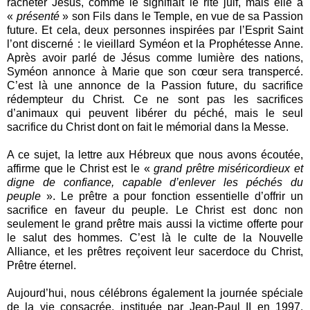
racheter Jésus, comme le signifiait le rite juif, mais elle a
«
présenté
» son Fils dans le Temple, en vue de sa Passion
future. Et cela, deux personnes inspirées par l’Esprit Saint
l’ont discerné : le vieillard Syméon et la Prophétesse Anne.
Après avoir parlé de Jésus comme lumière des nations,
Syméon annonce à Marie que son cœur sera transpercé.
C’est là une annonce de la Passion future, du sacrifice
rédempteur du Christ. Ce ne sont pas les sacrifices
d’animaux qui peuvent libérer du péché, mais le seul
sacrifice du Christ dont on fait le mémorial dans la Messe.
A ce sujet, la lettre aux Hébreux que nous avons écoutée,
affirme que le Christ est le «
grand prêtre miséricordieux et
digne de confiance, capable d’enlever les péchés du
peuple
». Le prêtre a pour fonction essentielle d’offrir un
sacrifice en faveur du peuple. Le Christ est donc non
seulement le grand prêtre mais aussi la victime offerte pour
le salut des hommes. C’est là le culte de la Nouvelle
Alliance, et les prêtres reçoivent leur sacerdoce du Christ,
Prêtre éternel.
Aujourd’hui, nous célébrons également la journée spéciale
de la vie consacrée, instituée par Jean-Paul II en 1997.