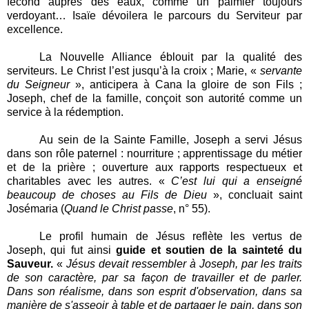
fécond auprès des eaux, comme un palmier toujours
verdoyant… Isaïe dévoilera le parcours du Serviteur par
excellence.
La Nouvelle Alliance éblouit par la qualité des
serviteurs. Le Christ l’est jusqu’à la croix ; Marie, «
servante
du Seigneur
», anticipera à Cana la gloire de son Fils ;
Joseph, chef de la famille, conçoit son autorité comme un
service à la rédemption.
Au sein de la Sainte Famille, Joseph a servi Jésus
dans son rôle paternel : nourriture ; apprentissage du métier
et de la prière ; ouverture aux rapports respectueux et
charitables avec les autres. «
C’est lui qui a enseigné
beaucoup de choses au Fils de Dieu
», concluait saint
Josémaria (
Quand le Christ passe
, n° 55).
Le profil humain de Jésus reflète les vertus de
Joseph, qui fut ainsi
guide et soutien de la sainteté du
Sauveur.
«
Jésus devait ressembler à Joseph, par les traits
de son caractère, par sa façon de travailler et de parler.
Dans son réalisme, dans son esprit d'observation, dans sa
manière de s'asseoir à table et de partager le pain, dans son